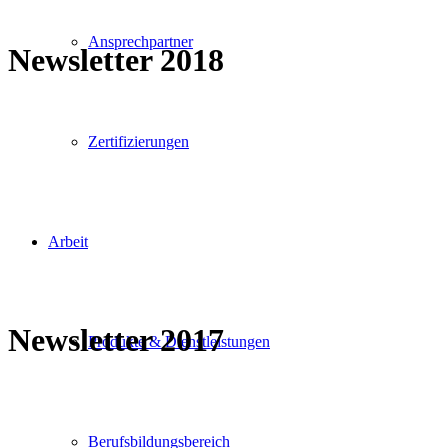
Ansprechpartner
Newsletter 2018
Zertifizierungen
Arbeit
Newsletter 2017
Produkte & Dienstleistungen
Berufsbildungsbereich