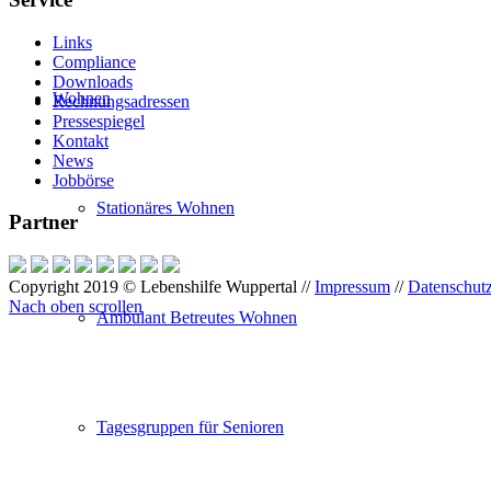
Links
Compliance
Downloads
Wohnen
Rechnungsadressen
Pressespiegel
Kontakt
News
Jobbörse
Stationäres Wohnen
Partner
Copyright 2019 © Lebenshilfe Wuppertal //
Impressum
//
Datenschut
Nach oben scrollen
Ambulant Betreutes Wohnen
Tagesgruppen für Senioren