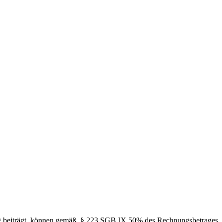
ung beiträgt, können gemäß § 223 SGB IX 50% des Rechnungsbetrages