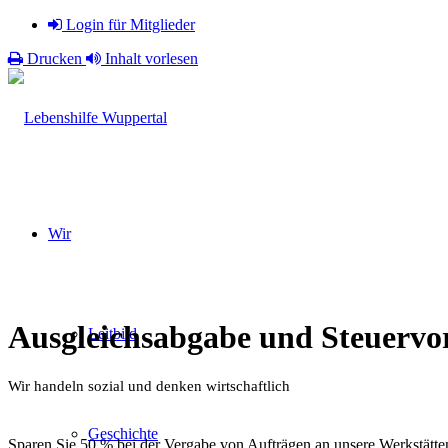
Login für Mitglieder
Drucken
Inhalt vorlesen
Wir
Ausgleichsabgabe und Steuervor
Leitbild
Wir handeln sozial und denken wirtschaftlich
Geschichte
Sparen Sie 50 % bei der Vergabe von Aufträgen an unsere Werkstät