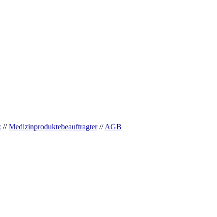
z
//
Medizinproduktebeauftragter
//
AGB