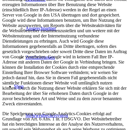
erzeugten Informationen über Ihre Benutzung diese Website
(einschließlich Ihrer IP-Adresse) werden in der Regel an einen
Server von Google in den USA übertragen und dort gespeichert.
Google wird diese Informationen benutzen, um Ihre Nutzung der
Website auszuwerten, um Reports über die Websiteaktivitäten für
Ansprechpartner
die Websitebetreiber zusammenzustellen und um weitere mit der
Websitenutzung und der Internetnutzung verbundene
Dienstleistungen zu erbringen. Auch wird Google diese
Informationen gegebenenfalls an Dritte übertragen, sofern dies
gesetzlich vorgeschrieben oder soweit Dritte diese Daten im Auftrag
von Google verarbeiten. Google wird in keinem Fall Ihre IP-
Zertifizierungen
Adresse mit anderen Daten der Google in Verbindung bringen. Sie
können die Installation der Cookies durch eine entsprechende
Einstellung Ihrer Browser Software verhindern; wir weisen Sie
jedoch darauf hin, dass Sie in diesem Fall gegebenenfalls nicht
sämtliche Funktionen dieser Website voll umfänglich nutzen
Shop
können. Durch die Nutzung dieser Website erklären Sie sich mit der
Bearbeitung der über Sie erhobenen Daten durch Google in der
zuvor beschriebenen Art und Weise und zu dem zuvor benannten
Zweck einverstanden.
Die Speicherung von Google-Analytics-Cookies erfolgt auf
Mehrwegbechersystem
Grundlage von Art. 6 Abs. 1 lit. f DSGVO. Der Websitebetreiber
hat ein berechtigtes Interesse an der Analyse des Nutzerverhaltens,
um sowohl sein Webangebot als auch seine Werbung zu optimieren.