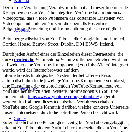
Kontakt
Der für die Verarbeitung Verantwortliche hat auf dieser Internetseite
Komponenten von YouTube integriert. YouTube ist ein Internet-
Videoportal, dass Video-Publishern das kostenlose Einstellen von
Videoclips und anderen Nutzern die ebenfalls kostenfreie
Betrachtung, Bewertung und Kommentierung dieser ermöglicht.
Jobbörse
Betreibergesellschaft von YouTube ist die Google Ireland Limited,
Gordon House, Barrow Street, Dublin, D04 E5W5, Ireland.
Durch jeden Aufruf einer der Einzelseiten dieser Internetseite, die
durch den für die Verarbeitung Verantwortlichen betrieben wird und
Impressum
auf welcher eine YouTube-Komponente (YouTube-Video) integriert
wurde, wird der Internetbrowser auf dem
informationstechnologischen System der betroffenen Person
automatisch durch die jeweilige YouTube-Komponente veranlasst,
eine Darstellung der entsprechenden YouTube-Komponente von
Datenschutz
YouTube herunterzuladen. Weitere Informationen zu YouTube
können unter
https://www.youtube.com/yt/about/de/
abgerufen
werden. Im Rahmen dieses technischen Verfahrens erhalten
YouTube und Google Kenntnis darüber, welche konkrete Unterseite
unserer Internetseite durch die betroffene Person besucht wird.
Suche
Sofern die betroffene Person gleichzeitig bei YouTube eingeloggt ist,
erkennt YouTube mit dem Aufruf einer Unterseite, die ein YouTube-