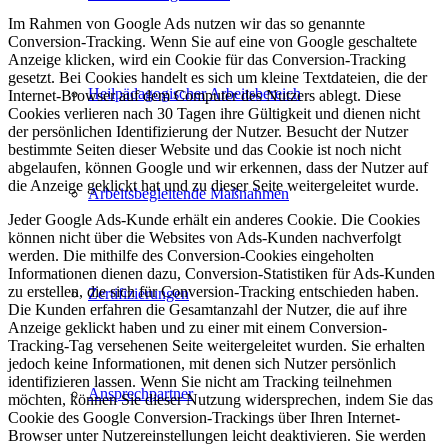
Im Rahmen von Google Ads nutzen wir das so genannte
Conversion-Tracking. Wenn Sie auf eine von Google geschaltete
Anzeige klicken, wird ein Cookie für das Conversion-Tracking
gesetzt. Bei Cookies handelt es sich um kleine Textdateien, die der
Heilpädagogischer Arbeitsbereich
Internet-Browser auf dem Computer des Nutzers ablegt. Diese
Cookies verlieren nach 30 Tagen ihre Gültigkeit und dienen nicht
der persönlichen Identifizierung der Nutzer. Besucht der Nutzer
bestimmte Seiten dieser Website und das Cookie ist noch nicht
abgelaufen, können Google und wir erkennen, dass der Nutzer auf
die Anzeige geklickt hat und zu dieser Seite weitergeleitet wurde.
Arbeitsbegleitende Maßnahmen
Jeder Google Ads-Kunde erhält ein anderes Cookie. Die Cookies
können nicht über die Websites von Ads-Kunden nachverfolgt
werden. Die mithilfe des Conversion-Cookies eingeholten
Informationen dienen dazu, Conversion-Statistiken für Ads-Kunden
zu erstellen, die sich für Conversion-Tracking entschieden haben.
Zertifizierungen
Die Kunden erfahren die Gesamtanzahl der Nutzer, die auf ihre
Anzeige geklickt haben und zu einer mit einem Conversion-
Tracking-Tag versehenen Seite weitergeleitet wurden. Sie erhalten
jedoch keine Informationen, mit denen sich Nutzer persönlich
identifizieren lassen. Wenn Sie nicht am Tracking teilnehmen
Ansprechpartner
möchten, können Sie dieser Nutzung widersprechen, indem Sie das
Cookie des Google Conversion-Trackings über Ihren Internet-
Browser unter Nutzereinstellungen leicht deaktivieren. Sie werden