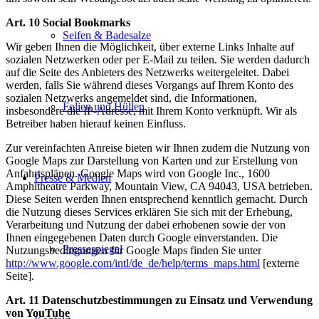
Art. 10 Social Bookmarks
Seifen & Badesalze
Wir geben Ihnen die Möglichkeit, über externe Links Inhalte auf
sozialen Netzwerken oder per E-Mail zu teilen. Sie werden dadurch
auf die Seite des Anbieters des Netzwerks weitergeleitet. Dabei
werden, falls Sie während dieses Vorgangs auf Ihrem Konto des
sozialen Netzwerks angemeldet sind, die Informationen,
Folien und Hüllen
insbesondere die IP-Adresse, mit Ihrem Konto verknüpft. Wir als
Betreiber haben hierauf keinen Einfluss.
Zur vereinfachten Anreise bieten wir Ihnen zudem die Nutzung von
Google Maps zur Darstellung von Karten und zur Erstellung von
Anfahrtsplänen. Google Maps wird von Google Inc., 1600
Presse & Medien
Amphitheatre Parkway, Mountain View, CA 94043, USA betrieben.
Diese Seiten werden Ihnen entsprechend kenntlich gemacht. Durch
die Nutzung dieses Services erklären Sie sich mit der Erhebung,
Verarbeitung und Nutzung der dabei erhobenen sowie der von
Ihnen eingegebenen Daten durch Google einverstanden. Die
Pressespiegel
Nutzungsbedingungen für Google Maps finden Sie unter
http://www.google.com/intl/de_de/help/terms_maps.html
[externe
Seite].
Art. 11 Datenschutzbestimmungen zu Einsatz und Verwendung
von YouTube