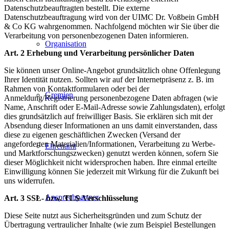
Datenschutzbeauftragten bestellt. Die externe
Datenschutzbeauftragung wird von der UIMC Dr. Voßbein GmbH
& Co KG wahrgenommen. Nachfolgend möchten wir Sie über die
Verarbeitung von personenbezogenen Daten informieren.
Organisation
Art. 2 Erhebung und Verarbeitung persönlicher Daten
Sie können unser Online-Angebot grundsätzlich ohne Offenlegung
Ihrer Identität nutzen. Sollten wir auf der Internetpräsenz z. B. im
Rahmen von Kontaktformularen oder bei der
Gremien
Anmeldung/Registrierung personenbezogene Daten abfragen (wie
Name, Anschrift oder E-Mail-Adresse sowie Zahlungsdaten), erfolgt
dies grundsätzlich auf freiwilliger Basis. Sie erklären sich mit der
Absendung dieser Informationen an uns damit einverstanden, dass
diese zu eigenen geschäftlichen Zwecken (Versand der
angeforderten Materialien/Informationen, Verarbeitung zu Werbe-
Ehrenamt
und Marktforschungszwecken) genutzt werden können, sofern Sie
dieser Möglichkeit nicht widersprochen haben. Ihre einmal erteilte
Einwilligung können Sie jederzeit mit Wirkung für die Zukunft bei
uns widerrufen.
Ansprechpartner
Art
. 3 SSL- bzw. TLS-Verschlüsselung
Diese Seite nutzt aus Sicherheitsgründen und zum Schutz der
Übertragung vertraulicher Inhalte (wie zum Beispiel Bestellungen