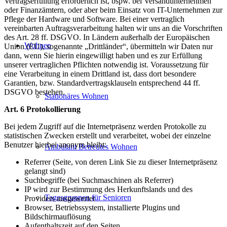
Vertragserfüllung erforderlich ist, bspw. bei Versandunternehmen
oder Finanzämtern, oder aber beim Einsatz von IT-Unternehmen zur
Pflege der Hardware und Software. Bei einer vertraglich
vereinbarten Auftragsverarbeitung halten wir uns an die Vorschriften
des Art. 28 ff. DSGVO. In Ländern außerhalb der Europäischen
Wohnen
Union (EU), sogenannte „Drittländer“, übermitteln wir Daten nur
dann, wenn Sie hierin eingewilligt haben und es zur Erfüllung
unserer vertraglichen Pflichten notwendig ist. Voraussetzung für
eine Verarbeitung in einem Drittland ist, dass dort besondere
Garantien, bzw. Standardvertragsklauseln entsprechend 44 ff.
DSGVO bestehen.
Stationäres Wohnen
Art. 6 Protokollierung
Bei jedem Zugriff auf die Internetpräsenz werden Protokolle zu
statistischen Zwecken erstellt und verarbeitet, wobei der einzelne
Benutzer hierbei anonym bleibt:
Ambulant Betreutes Wohnen
Referrer (Seite, von deren Link Sie zu dieser Internetpräsenz
gelangt sind)
Suchbegriffe (bei Suchmaschinen als Referrer)
IP wird zur Bestimmung des Herkunftslands und des
Tagesgruppen für Senioren
Providers ausgewertet
Browser, Betriebssystem, installierte Plugins und
Bildschirmauflösung
Aufenthaltszeit auf den Seiten