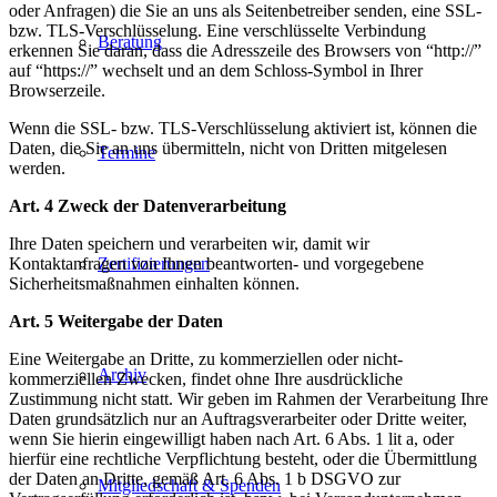
oder Anfragen) die Sie an uns als Seitenbetreiber senden, eine SSL-
bzw. TLS-Verschlüsselung. Eine verschlüsselte Verbindung
Beratung
erkennen Sie daran, dass die Adresszeile des Browsers von “http://”
auf “https://” wechselt und an dem Schloss-Symbol in Ihrer
Browserzeile.
Wenn die SSL- bzw. TLS-Verschlüsselung aktiviert ist, können die
Daten, die Sie an uns übermitteln, nicht von Dritten mitgelesen
Termine
werden.
Art. 4 Zweck der Datenverarbeitung
Ihre Daten speichern und verarbeiten wir, damit wir
Kontaktanfragen von Ihnen beantworten- und vorgegebene
Zertifizierungen
Sicherheitsmaßnahmen einhalten können.
Art. 5 Weitergabe der Daten
Eine Weitergabe an Dritte, zu kommerziellen oder nicht-
Archiv
kommerziellen Zwecken, findet ohne Ihre ausdrückliche
Zustimmung nicht statt. Wir geben im Rahmen der Verarbeitung Ihre
Daten grundsätzlich nur an Auftragsverarbeiter oder Dritte weiter,
wenn Sie hierin eingewilligt haben nach Art. 6 Abs. 1 lit a, oder
hierfür eine rechtliche Verpflichtung besteht, oder die Übermittlung
der Daten an Dritte, gemäß Art. 6 Abs. 1 b DSGVO zur
Mitgliedschaft & Spenden