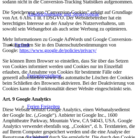
sodann nicht in die Conversion-Tracking Statistiken aufgenommen.
Die Speicherung von “Conversion-Cookies” erfolgt auf Grundlage
Ausgleichsabgabe und Steuervorteile
von Art. 6 Abs. 1 lit. f DSGVO. Der Websitebetreiber hat ein
berechtigtes Interesse an der Analyse des Nutzerverhaltens, um
sowohl sein Webangebot als auch seine Werbung zu optimieren.
Mehr Informationen zu Google AdWords und Google Conversion-
Tracking finden Sie in den Datenschutzbestimmungen von
Freizeit
Google:
https://www.google.de/policies/privacy/
Sie können Ihren Browser so einstellen, dass Sie über das Setzen
von Cookies informiert werden und Cookies nur im Einzelfall
erlauben, die Annahme von Cookies für bestimmte Fälle oder
Freizeitgestaltung
generell ausschließen sowie das automatische Löschen der Cookies
beim Schließen des Browsers aktivieren. Bei der Deaktivierung von
Cookies kann die Funktionalität dieser Website eingeschränkt sein.
Art. 9 Google Analytics
Ferien Freizeiten
Diese Website benutzt Google Analytics, einen Webanalysedienst
der Google Inc. („Google“). Anbieter ist Google Inc., 1600
Amphitheatre Parkway, Mountain View, CA 94043, USA. Google
Analytics verwendet ebenfalls sog. „Cookies“, d. h. Textdateien, die
auf Ihrem Computer gespeichert werden und die eine Analyse der
Benutzung der Website durch Sie ermöglicht. Die durch den Cookie
Luisentreff