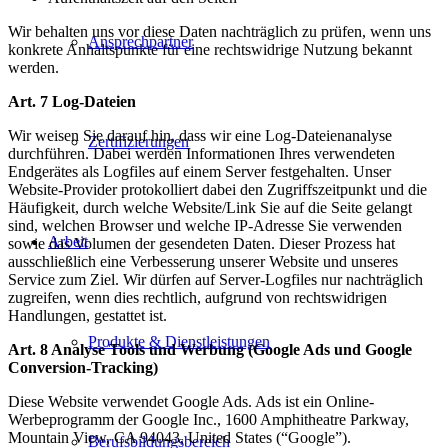
Wir behalten uns vor diese Daten nachträglich zu prüfen, wenn uns
Ansprechpartner
konkrete Anhaltspunkte für eine rechtswidrige Nutzung bekannt
werden.
Art. 7 Log-Dateien
Wir weisen Sie darauf hin, dass wir eine Log-Dateienanalyse
Zertifizierungen
durchführen. Dabei werden Informationen Ihres verwendeten
Endgerätes als Logfiles auf einem Server festgehalten. Unser
Website-Provider protokolliert dabei den Zugriffszeitpunkt und die
Häufigkeit, durch welche Website/Link Sie auf die Seite gelangt
sind, welchen Browser und welche IP-Adresse Sie verwenden
Arbeit
sowie das Volumen der gesendeten Daten. Dieser Prozess hat
ausschließlich eine Verbesserung unserer Website und unseres
Service zum Ziel. Wir dürfen auf Server-Logfiles nur nachträglich
zugreifen, wenn dies rechtlich, aufgrund von rechtswidrigen
Handlungen, gestattet ist.
Produkte & Dienstleistungen
Art
. 8 Analyse Tools und Werbung (Google Ads und Google
Conversion-Tracking)
Diese Website verwendet Google Ads. Ads ist ein Online-
Werbeprogramm der Google Inc., 1600 Amphitheatre Parkway,
Mountain View, CA 94043, United States (“Google”).
Berufsbildungsbereich