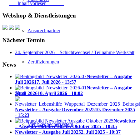
Inhalt vorlesen
Webshop & Dienstleistungen
Ansprechpartner
Nächster Termin
24. September 2026 – Schichtwechsel / Teilnahme Werkstatt
Zertifizierungen
News
Newsletter – Ausgabe
Juli 2026
17. Juli 2026 - 13:57
Newsletter – Ausgabe
Shop
April 2026
10. April 2026 - 10:02
Newsletter – Ausgabe Dezember 2025
10. Dezember 2025
- 15:23
Newsletter
Mehrwegbechersystem
– Ausgabe Oktober 2025
9. Oktober 2025 - 10:35
Newsletter – Ausgabe Juli 2025
2. Juli 2025 - 10:37