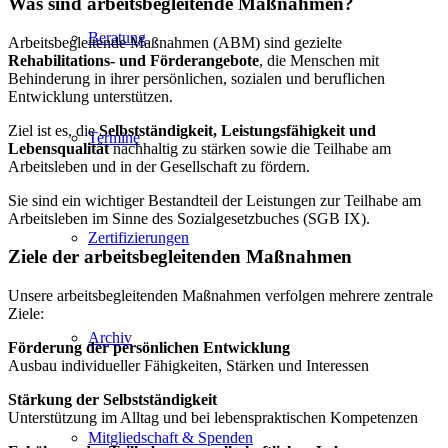
Was sind arbeitsbegleitende Maßnahmen?
Beratung
Arbeitsbegleitende Maßnahmen (ABM) sind gezielte
Rehabilitations- und Förderangebote
, die Menschen mit
Behinderung in ihrer persönlichen, sozialen und beruflichen
Entwicklung unterstützen.
Ziel ist es, die
Selbstständigkeit, Leistungsfähigkeit und
Termine
Lebensqualität
nachhaltig zu stärken sowie die Teilhabe am
Arbeitsleben und in der Gesellschaft zu fördern.
Sie sind ein wichtiger Bestandteil der Leistungen zur Teilhabe am
Arbeitsleben im Sinne des Sozialgesetzbuches (SGB IX).
Zertifizierungen
Ziele der arbeitsbegleitenden Maßnahmen
Unsere arbeitsbegleitenden Maßnahmen verfolgen mehrere zentrale
Ziele:
Archiv
Förderung der persönlichen Entwicklung
Ausbau individueller Fähigkeiten, Stärken und Interessen
Stärkung der Selbstständigkeit
Unterstützung im Alltag und bei lebenspraktischen Kompetenzen
Mitgliedschaft & Spenden