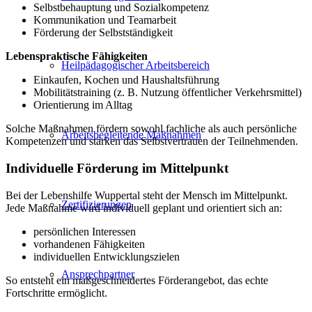
Selbstbehauptung und Sozialkompetenz
Kommunikation und Teamarbeit
Förderung der Selbstständigkeit
Lebenspraktische Fähigkeiten
Heilpädagogischer Arbeitsbereich
Einkaufen, Kochen und Haushaltsführung
Mobilitätstraining (z. B. Nutzung öffentlicher Verkehrsmittel)
Orientierung im Alltag
Solche Maßnahmen fördern sowohl fachliche als auch persönliche
Arbeitsbegleitende Maßnahmen
Kompetenzen und stärken das Selbstvertrauen der Teilnehmenden.
Individuelle Förderung im Mittelpunkt
Bei der Lebenshilfe Wuppertal steht der Mensch im Mittelpunkt.
Zertifizierungen
Jede Maßnahme wird individuell geplant und orientiert sich an:
persönlichen Interessen
vorhandenen Fähigkeiten
individuellen Entwicklungszielen
Ansprechpartner
So entsteht ein maßgeschneidertes Förderangebot, das echte
Fortschritte ermöglicht.