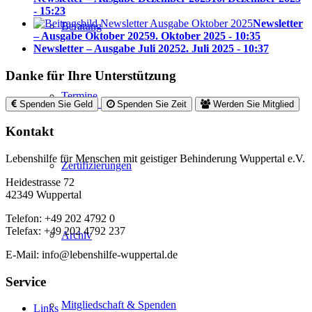
- 15:23
Newsletter
Beratung
– Ausgabe Oktober 2025
9. Oktober 2025 - 10:35
Newsletter – Ausgabe Juli 2025
2. Juli 2025 - 10:37
Danke für Ihre Unterstützung
Termine
Spenden Sie Geld
Spenden Sie Zeit
Werden Sie Mitglied
Kontakt
Lebenshilfe für Menschen mit geistiger Behinderung Wuppertal e.V.
Zertifizierungen
Heidestrasse 72
42349 Wuppertal
Telefon: +49 202 4792 0
Telefax: +49 202 4792 237
Archiv
E-Mail: info@lebenshilfe-wuppertal.de
Service
Mitgliedschaft & Spenden
Links