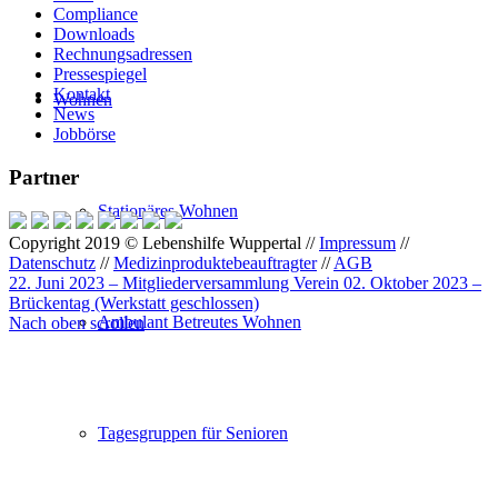
Compliance
Downloads
Rechnungsadressen
Pressespiegel
Kontakt
Wohnen
News
Jobbörse
Partner
Stationäres Wohnen
Copyright 2019 © Lebenshilfe Wuppertal //
Impressum
//
Datenschutz
//
Medizinproduktebeauftragter
//
AGB
22. Juni 2023 – Mitgliederversammlung Verein
02. Oktober 2023 –
Brückentag (Werkstatt geschlossen)
Ambulant Betreutes Wohnen
Nach oben scrollen
Tagesgruppen für Senioren