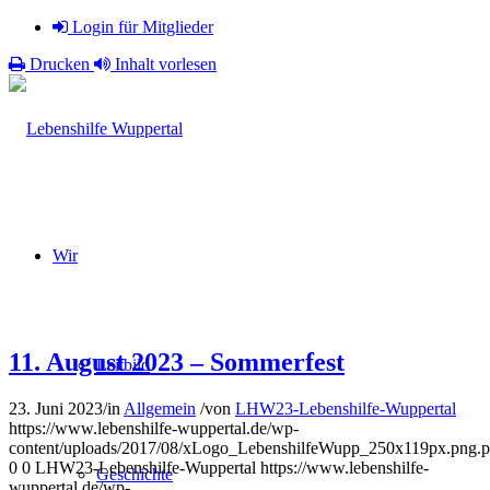
Login für Mitglieder
Drucken
Inhalt vorlesen
Wir
11. August 2023 – Sommerfest
Leitbild
23. Juni 2023
/
in
Allgemein
/
von
LHW23-Lebenshilfe-Wuppertal
https://www.lebenshilfe-wuppertal.de/wp-
content/uploads/2017/08/xLogo_LebenshilfeWupp_250x119px.pn
0
0
LHW23-Lebenshilfe-Wuppertal
https://www.lebenshilfe-
Geschichte
wuppertal.de/wp-