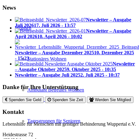
News
Newsletter – Ausgabe
Juli 2026
17. Juli 2026 - 13:57
Wohnen
Newsletter – Ausgabe
April 2026
10. April 2026 - 10:02
Newsletter – Ausgabe Dezember 2025
10. Dezember 2025
- 15:23
Stationäres Wohnen
Newsletter
– Ausgabe Oktober 2025
9. Oktober 2025 - 10:35
Newsletter – Ausgabe Juli 2025
2. Juli 2025 - 10:37
Danke für Ihre Unterstützung
Ambulant Betreutes Wohnen
Spenden Sie Geld
Spenden Sie Zeit
Werden Sie Mitglied
Kontakt
Tagesgruppen für Senioren
Lebenshilfe für Menschen mit geistiger Behinderung Wuppertal e.V.
Heidestrasse 72