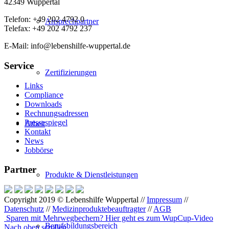
42349 Wuppertal
Telefon: +49 202 4792 0
Ansprechpartner
Telefax: +49 202 4792 237
E-Mail: info@lebenshilfe-wuppertal.de
Service
Zertifizierungen
Links
Compliance
Downloads
Rechnungsadressen
Pressespiegel
Arbeit
Kontakt
News
Jobbörse
Partner
Produkte & Dienstleistungen
Copyright 2019 © Lebenshilfe Wuppertal //
Impressum
//
Datenschutz
//
Medizinproduktebeauftragter
//
AGB
Sparen mit Mehrwegbechern? Hier geht es zum WupCup-Video
Berufsbildungsbereich
Nach oben scrollen