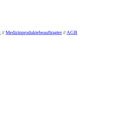
z
//
Medizinproduktebeauftragter
//
AGB