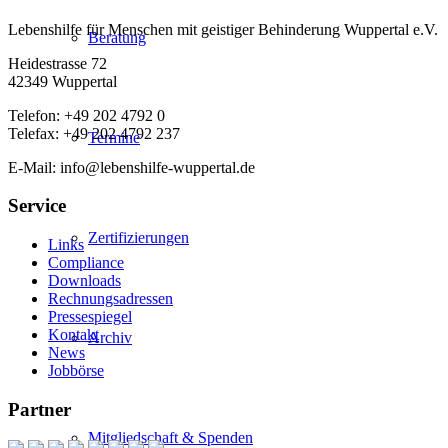
Lebenshilfe für Menschen mit geistiger Behinderung Wuppertal e.V.
Beratung
Heidestrasse 72
42349 Wuppertal
Telefon: +49 202 4792 0
Telefax: +49 202 4792 237
Termine
E-Mail: info@lebenshilfe-wuppertal.de
Service
Zertifizierungen
Links
Compliance
Downloads
Rechnungsadressen
Pressespiegel
Kontakt
Archiv
News
Jobbörse
Partner
Mitgliedschaft & Spenden