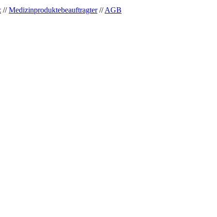
z
//
Medizinproduktebeauftragter
//
AGB